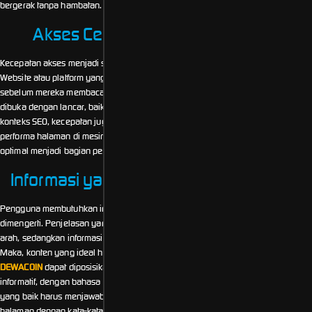
bergerak tanpa hambatan.
Akses Cepat sebagai Nilai Utama
Kecepatan akses menjadi salah satu ukuran penting dalam dunia digital.
Website atau platform yang lambat dapat menurunkan minat pengguna, bahkan
sebelum mereka membaca informasi utama. Akses cepat berarti halaman dapat
dibuka dengan lancar, baik melalui komputer, tablet, maupun ponsel. Dalam
konteks SEO, kecepatan juga berpengaruh terhadap pengalaman pengguna dan
performa halaman di mesin pencari. Istilah seperti responsif, stabil, ringan, dan
optimal menjadi bagian penting dari pengelolaan platform yang berkualitas.
Informasi yang Jelas dan Tidak Berbelit
Pengguna membutuhkan informasi yang langsung, padat, dan mudah
dimengerti. Penjelasan yang terlalu rumit dapat membuat pembaca kehilangan
arah, sedangkan informasi yang terlalu pendek bisa terasa kurang meyakinkan.
Maka, konten yang ideal harus seimbang antara ringkas dan lengkap.
DEWACOIN
dapat diposisikan sebagai topik yang membutuhkan penyampaian
informatif, dengan bahasa yang lugas, natural, dan tidak berlebihan. Konten
yang baik harus menjawab pertanyaan pengguna, bukan sekadar memenuhi
halaman dengan kata-kata kosong.