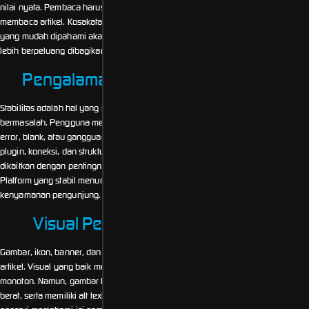
nilai nyata. Pembaca harus merasa mendapatkan pengetahuan baru setelah
membaca artikel. Kosakata yang variatif, penjelasan yang runtut, serta contoh
yang mudah dipahami akan membuat artikel lebih kuat. Konten yang bagus juga
lebih berpeluang dibagikan dan direkomendasikan.
Pengalaman Pengguna yang Stabil
Stabilitas adalah hal yang sering tidak terlihat, tetapi sangat terasa saat
bermasalah. Pengguna mengharapkan halaman dapat dibuka kapan saja tanpa
error, blank, atau gangguan tampilan. Stabilitas mencakup server, tema website,
plugin, koneksi, dan struktur kode.
DEWACOIN
dalam pembahasan ini dapat
dikaitkan dengan pentingnya kestabilan sistem agar pengguna tidak kecewa.
Platform yang stabil menunjukkan kesiapan teknis dan perhatian terhadap
kenyamanan pengunjung.
Visual Pendukung yang Menarik
Gambar, ikon, banner, dan ilustrasi dapat membantu memperkuat pesan dalam
artikel. Visual yang baik membuat halaman terlihat lebih profesional dan tidak
monoton. Namun, gambar harus relevan dengan topik, ukurannya tidak terlalu
berat, serta memiliki alt text yang sesuai. Dalam SEO, alt text membantu mesin