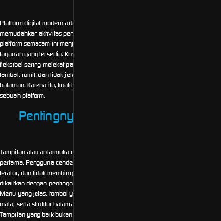
Modern
Platform digital modern adalah sarana berbasis teknologi yang dirancang untuk
memudahkan aktivitas pengguna secara online. Dalam pengertian sederhana,
platform semacam ini menjadi jembatan antara kebutuhan pengguna dan
layanan yang tersedia. Kosakata seperti praktis, ringkas, cepat, efisien, dan
fleksibel sering melekat pada layanan digital yang baik. Sebaliknya, sistem yang
lambat, rumit, dan tidak jelas biasanya membuat pengguna cepat meninggalkan
halaman. Karena itu, kualitas pengalaman menjadi faktor utama dalam menilai
sebuah platform.
Pentingnya Tampilan yang Mudah
Dipahami
Tampilan atau antarmuka memiliki peran besar dalam membentuk kesan
pertama. Pengguna cenderung lebih nyaman ketika halaman terlihat bersih,
teratur, dan tidak membingungkan.
DEWACOIN
sebagai tema pembahasan dapat
dikaitkan dengan pentingnya desain yang sederhana namun tetap profesional.
Menu yang jelas, tombol yang mudah ditemukan, warna yang tidak menyakitkan
mata, serta struktur halaman yang logis akan membuat pengguna lebih betah.
Tampilan yang baik bukan sekadar indah, tetapi juga membantu pengguna