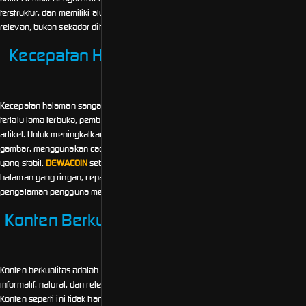
terstruktur, dan memiliki alur navigasi yang jelas. Namun, penggunaan link haru
relevan, bukan sekadar ditempel sembarangan.
Kecepatan Halaman dan Pengaruhnya
pada SEO
Kecepatan halaman sangat memengaruhi kenyamanan pengguna. Jika halaman
terlalu lama terbuka, pembaca bisa langsung keluar sebelum membaca isi
artikel. Untuk meningkatkan performa, pemilik website dapat mengompres
gambar, menggunakan cache, mengurangi script berat, serta memilih hosting
yang stabil.
DEWACOIN
sebagai topik digital akan lebih kuat jika didukung
halaman yang ringan, cepat, dan mudah diakses. Dalam SEO modern,
pengalaman pengguna menjadi faktor yang tidak bisa diabaikan.
Konten Berkualitas sebagai Aset Jangka
Panjang
Konten berkualitas adalah aset yang terus bekerja untuk website. Artikel yang
informatif, natural, dan relevan dapat menarik pembaca dalam jangka panjang.
Konten seperti ini tidak hanya mengejar jumlah kata, tetapi juga memberikan