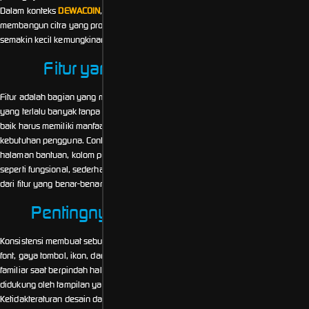
Dalam konteks
DEWACOIN
, transparansi dapat menjadi nilai penting untuk
membangun citra yang profesional. Semakin jelas informasi yang diberikan,
semakin kecil kemungkinan pengguna merasa ragu atau bingung.
Fitur yang Praktis dan Bernilai
Fitur adalah bagian yang membuat sebuah platform terasa berguna. Namun, fitur
yang terlalu banyak tanpa fungsi jelas justru bisa membingungkan. Fitur yang
baik harus memiliki manfaat nyata, mudah digunakan, dan sesuai dengan
kebutuhan pengguna. Contohnya adalah navigasi cepat, tampilan kategori,
halaman bantuan, kolom pencarian, serta informasi yang tersusun baik. Istilah
seperti fungsional, sederhana, efektif, berguna, dan efisien menjadi gambaran
dari fitur yang benar-benar bernilai.
Pentingnya Konsistensi Tampilan
Konsistensi membuat sebuah platform terlihat lebih profesional. Warna, ukuran
font, gaya tombol, ikon, dan tata letak harus seragam agar pengguna merasa
familiar saat berpindah halaman.
DEWACOIN
sebagai identitas digital perlu
didukung oleh tampilan yang konsisten agar lebih mudah dikenali.
Ketidakteraturan desain dapat menimbulkan kesan kurang serius, sedangkan