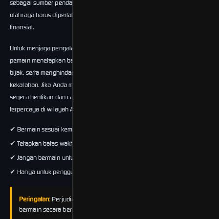
sebagai sumber pendapatan utama. Permainan slot online dan taruhan
olahraga harus diperlakukan sebagai bentuk hiburan, bukan kewajiban
finansial.
Untuk menjaga pengalaman bermain yang sehat, kami menyarankan
pemain menetapkan batas deposit, mengelola waktu bermain secara
bijak, serta menghindari keputusan emosional saat mengalami
kekalahan. Jika Anda merasa kesulitan mengontrol aktivitas bermain,
segera hentikan dan cari bantuan profesional dari lembaga dukungan
terpercaya di wilayah Anda.
✔ Bermain sesuai kemampuan finansial
✔ Tetapkan batas waktu & batas deposit
✔ Jangan bermain untuk mengejar kerugian
✔ Hanya untuk pengguna berusia 18+ tahun
Peringatan:
Perjudian memiliki risiko kecanduan. Pastikan Anda
bermain secara bertanggung jawab.