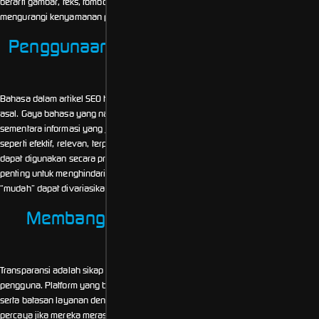
berarti gambar, teks, tombol, dan menu dapat menyesuaikan ukuran layar tanpa
mengurangi kenyamanan pengguna.
Penggunaan Bahasa yang Natural dan
Informatif
Bahasa dalam artikel SEO tidak boleh terlalu kaku, tetapi juga tidak boleh terlalu
asal. Gaya bahasa yang natural membuat pembaca merasa lebih dekat,
sementara informasi yang jelas membuat artikel terasa berbobot. Kosakata
seperti efektif, relevan, terpercaya, mudah, modern, praktis, dan bermanfaat
dapat digunakan secara proporsional agar tulisan lebih hidup. Sinonim juga
penting untuk menghindari pengulangan yang membosankan. Misalnya, kata
“mudah” dapat divariasikan menjadi sederhana, praktis, ringan, atau tidak rumit.
Membangun Kepercayaan Melalui
Transparansi
Transparansi adalah sikap terbuka dalam menyampaikan informasi kepada
pengguna. Platform yang baik sebaiknya menjelaskan fitur, kebijakan, panduan,
serta batasan layanan dengan bahasa yang jelas. Pengguna akan lebih
percaya jika mereka merasa tidak disesatkan oleh informasi yang berlebihan.