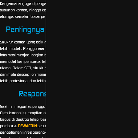
Kenyamanan juga dipengaruhi oleh bahasa yang digunakan, ukuran teks,
susunan konten, hingga kecepatan respons halaman. Semakin sederhana
alurnya, semakin besar peluang pengguna bertahan lebih lama.
Pentingnya Struktur Konten yang Rapi
Struktur konten yang baik membantu pembaca memahami isi artikel dengan
lebih mudah. Penggunaan H1, H2, dan H3 sangat berguna untuk membagi
informasi menjadi bagian-bagian yang jelas. Artikel yang rapi tidak hanya
memudahkan pembaca, tetapi juga membantu mesin pencari mengenali topik
utama. Dalam SEO, struktur seperti judul, subjudul, paragraf pendek, internal link,
dan meta description memiliki peran penting. Konten yang teratur akan terlihat
lebih profesional dan lebih mudah diindeks.
Responsif di Semua Perangkat
Saat ini, mayoritas pengguna mengakses internet melalui perangkat mobile.
Oleh karena itu, tampilan responsif menjadi kebutuhan wajib. Halaman yang
bagus di desktop tetapi berantakan di ponsel akan kehilangan banyak potensi
pembaca.
DEWACOIN
sebagai tema artikel dapat diarahkan pada pentingnya
pengalaman lintas perangkat yang mulus, stabil, dan konsisten. Desain responsif