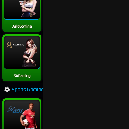
AsiaGaming
SexyGaming
Evolution Gaming
SAGaming
Playtech
WMCasino
Sports Gaming