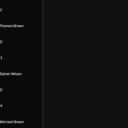
2
Thomas Brown
D
3
Daniel Wilson
D
4
Michael Brown