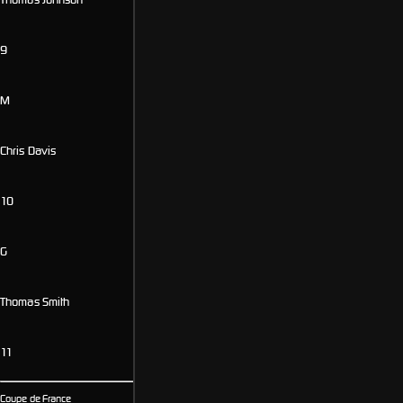
9
M
Chris Davis
10
G
Thomas Smith
11
Coupe de France