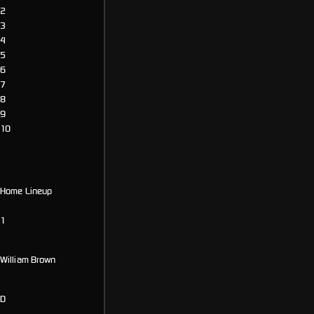
2
3
4
5
6
7
8
9
10
Starting Lineup
Home Lineup
1
William Brown
D