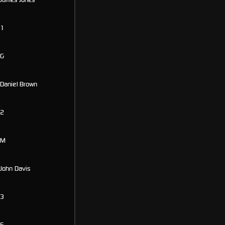
1
G
Daniel Brown
2
M
John Davis
3
F