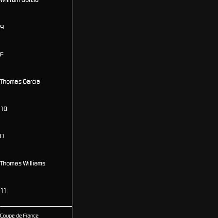
9
F
Thomas Garcia
10
D
Thomas Williams
11
Coupe de France