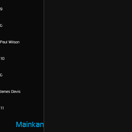
9
G
Paul Wilson
10
G
James Davis
11
Mainkan Slot Online Terpercaya