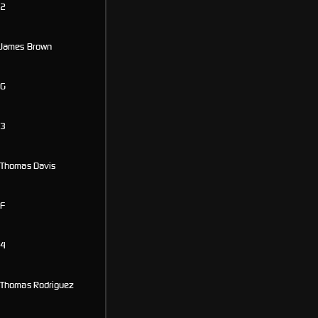
2
James Brown
G
3
Thomas Davis
F
4
Thomas Rodriguez