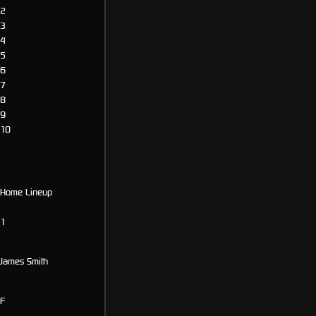
2
3
4
5
6
7
8
9
10
Starting Lineup
Home Lineup
1
James Smith
F