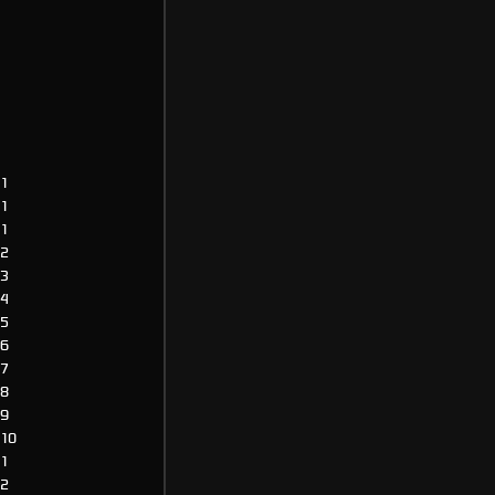
Home Team
3-4-3
Away Team
3-4-3
1
1
1
2
3
4
5
6
7
8
9
10
1
2