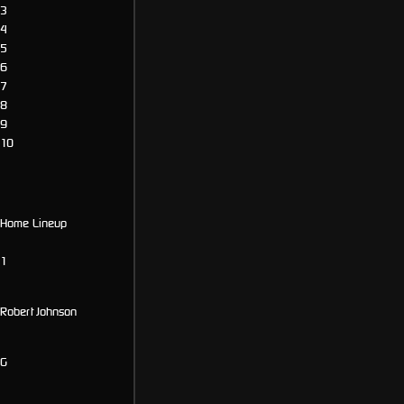
3
4
5
6
7
8
9
10
Starting Lineup
Home Lineup
1
Robert Johnson
G