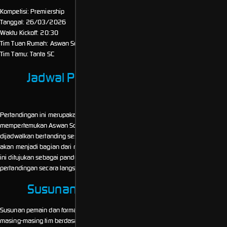
Kompetisi: Premiership
Tanggal: 26/03/2026
Waktu Kickoff: 20:30
Tim Tuan Rumah: Aswan Sc
Tim Tamu: Tanta SC
Jadwal Pertandingan & Konteks
Kompetisi
Pertandingan ini merupakan bagian dari jadwal resmi Premiership yang
mempertemukan Aswan Sc dan Tanta SC pada musim berjalan. Kedua tim
dijadwalkan bertanding sesuai kalender kompetisi dan hasil pertandingan ini
akan menjadi bagian dari rangkaian laga dalam Premiership. Informasi jadwal
ini ditujukan sebagai panduan bagi pengguna yang ingin mengikuti jalannya
pertandingan secara langsung.
Susunan Pemain & Formasi Tim
Susunan pemain dan formasi yang ditampilkan merupakan lineup awal dari
masing-masing tim berdasarkan data pertandingan. Informasi ini membantu