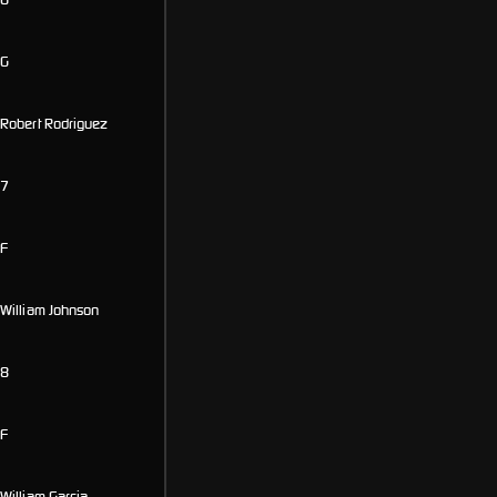
G
Robert Rodriguez
7
F
William Johnson
8
F
William Garcia