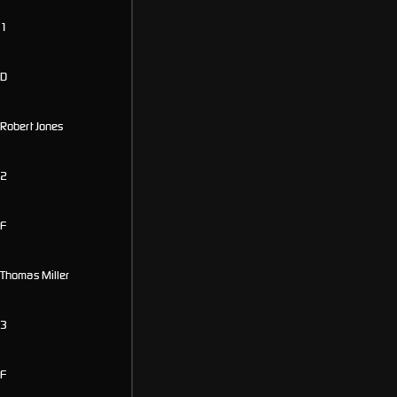
1
D
Robert Jones
2
F
Thomas Miller
3
F