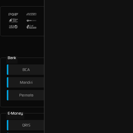
Metode Pembayaran
Bank
BCA
BNI
BRI
Mandiri
Cimb Niaga
Danamon
Permata
Panin
E-Money
QRIS
Dana
OVO