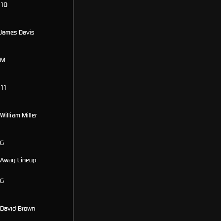
10
James Davis
M
11
William Miller
G
Away Lineup
G
David Brown