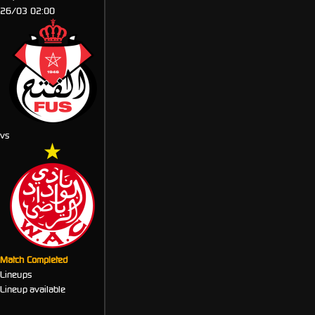
26/03 02:00
FUS Rabat
vs
Wydad AC
Match Completed
Lineups
Lineup available