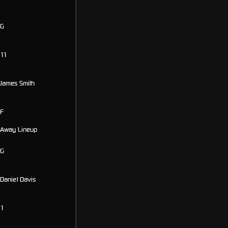
G
11
James Smith
F
Away Lineup
G
Daniel Davis
1