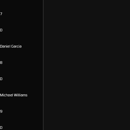
7
D
Daniel Garcia
8
D
Michael Williams
9
D