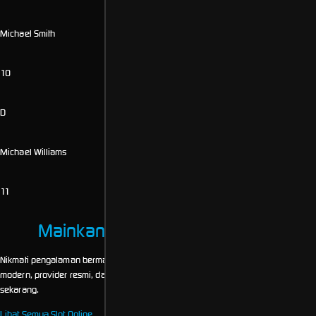
Michael Smith
10
D
Michael Williams
11
Mainkan Slot Online Terpercaya
Nikmati pengalaman bermain slot online terbaik dengan sistem keamanan
modern, provider resmi, dan transaksi cepat. Pilih permainan favorit Anda
sekarang.
Lihat Semua Slot Online