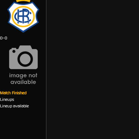
Recreativo Huelva
0
–
0
Castilleja
Match Finished
Lineups
Lineup available
Home Team
3-4-3