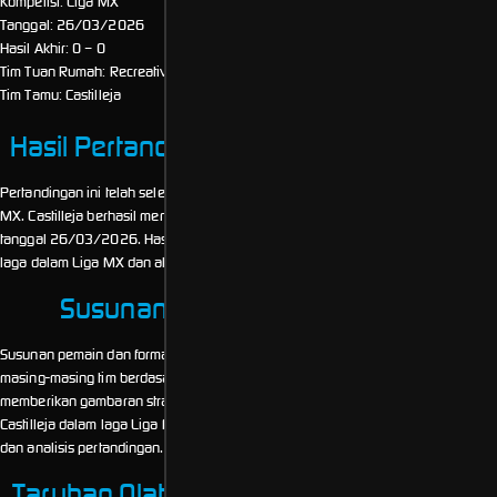
Kompetisi: Liga MX
Tanggal: 26/03/2026
Hasil Akhir: 0 – 0
Tim Tuan Rumah: Recreativo Huelva
Tim Tamu: Castilleja
Hasil Pertandingan & Konteks Kompetisi
Pertandingan ini telah selesai dimainkan sebagai bagian dari jadwal resmi Liga
MX. Castilleja berhasil mengalahkan Recreativo Huelva dengan skor 0-0 pada
tanggal 26/03/2026. Hasil pertandingan ini menjadi bagian dari rangkaian
laga dalam Liga MX dan akan mempengaruhi posisi klasemen kedua tim.
Susunan Pemain & Formasi Tim
Susunan pemain dan formasi yang ditampilkan merupakan lineup awal dari
masing-masing tim berdasarkan data pertandingan. Informasi ini membantu
memberikan gambaran strategi yang digunakan oleh Recreativo Huelva dan
Castilleja dalam laga Liga MX. Data lineup disajikan untuk keperluan informasi
dan analisis pertandingan.
Taruhan Olahraga Secara Bertanggung