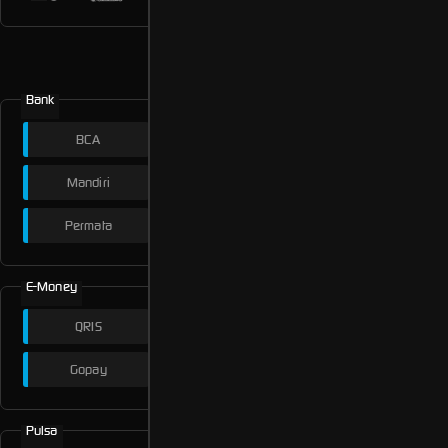
Metode Pembayaran
Bank
BCA
BNI
BRI
Mandiri
Cimb Niaga
Danamon
Permata
Panin
E-Money
QRIS
Dana
OVO
Gopay
LinkAja
Pulsa