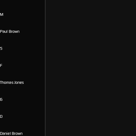
M
Paul Brown
5
F
Thomas Jones
6
D
Daniel Brown