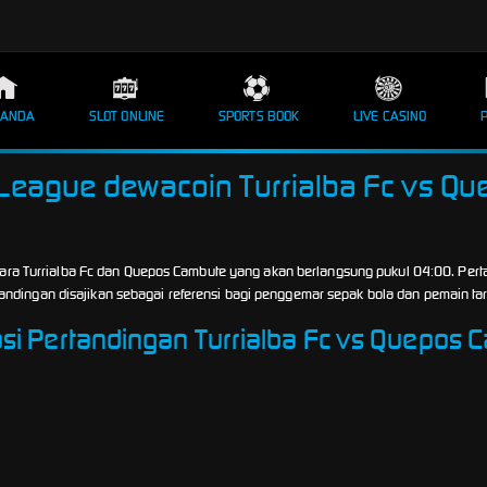
RANDA
SLOT ONLINE
SPORTS BOOK
LIVE CASINO
2 League dewacoin Turrialba Fc vs Q
ra Turrialba Fc dan Quepos Cambute yang akan berlangsung pukul 04:00. Perta
rtandingan disajikan sebagai referensi bagi penggemar sepak bola dan pemain t
asi Pertandingan Turrialba Fc vs Quepos 