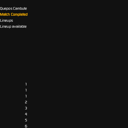
Quepos Cambute
Match Completed
Lineups
Lineup available
1
1
1
2
3
4
5
6