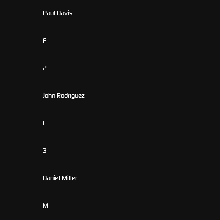
Paul Davis
F
2
John Rodriguez
F
3
Daniel Miller
M