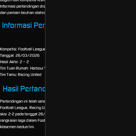
Informasi pertandingan disajikan sebagai referensi bagi penggemar sepak bola
dan pemain taruhan olahraga secara bertanggung jawab.
Informasi Pertandingan Harbour View vs
Racing United
Kompetisi: Football League
Tanggal: 26/03/2026
Hasil Akhir: 2 – 2
Tim Tuan Rumah: Harbour View
Tim Tamu: Racing United
Hasil Pertandingan & Konteks Kompetisi
Pertandingan ini telah selesai dimainkan sebagai bagian dari jadwal resmi
Football League. Racing United berhasil mengalahkan Harbour View dengan
skor 2-2 pada tanggal 26/03/2026. Hasil pertandingan ini menjadi bagian dari
rangkaian laga dalam Football League dan akan mempengaruhi posisi
klasemen kedua tim.