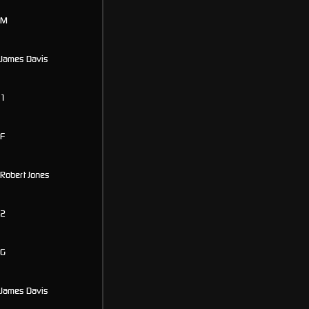
M
James Davis
1
F
Robert Jones
2
G
James Davis