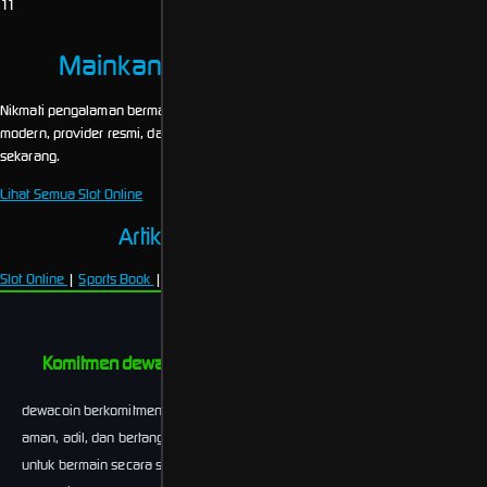
11
Mainkan Slot Online Terpercaya
Nikmati pengalaman bermain slot online terbaik dengan sistem keamanan
modern, provider resmi, dan transaksi cepat. Pilih permainan favorit Anda
sekarang.
Lihat Semua Slot Online
Artikel Slot Online Terbaru
Slot Online
|
Sports Book
|
Beranda
Komitmen dewacoin terhadap Responsible Gambling
dewacoin berkomitmen untuk menyediakan lingkungan permainan yang
aman, adil, dan bertanggung jawab. Kami mendorong seluruh pengguna
untuk bermain secara sadar dan tidak menjadikan aktivitas taruhan