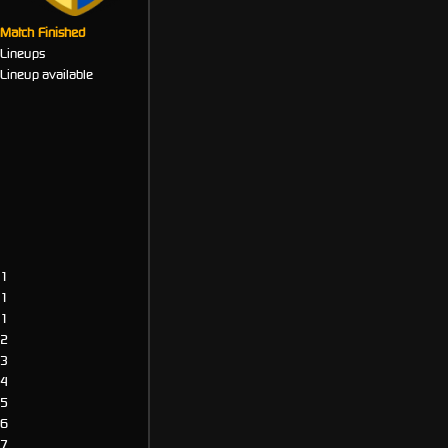
Racing United
Match Finished
Lineups
Lineup available
Home Team
4-3-3
Away Team
4-3-3
1
1
1
2
3
4
5
6
7