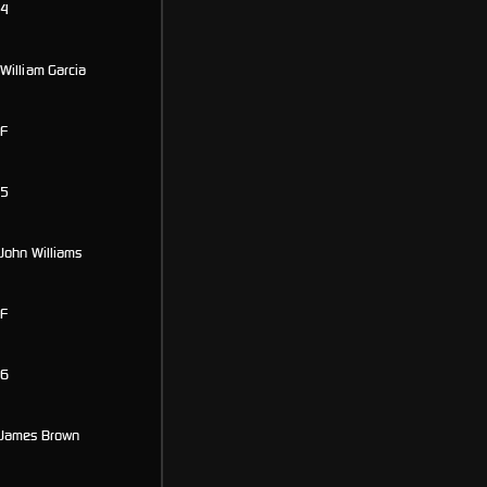
4
William Garcia
F
5
John Williams
F
6
James Brown