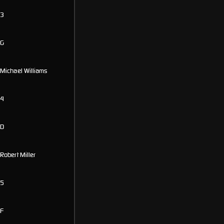
3
G
Michael Williams
4
D
Robert Miller
5
F