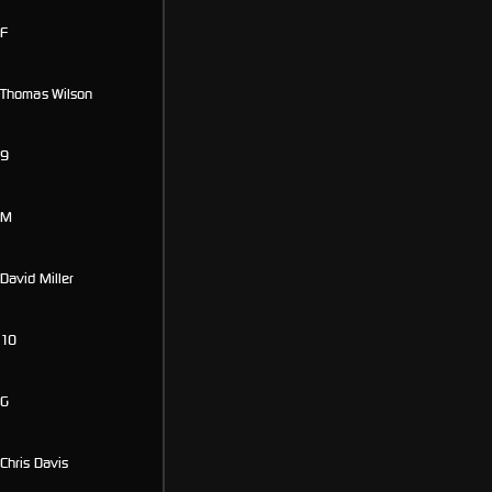
F
Thomas Wilson
9
M
David Miller
10
G
Chris Davis