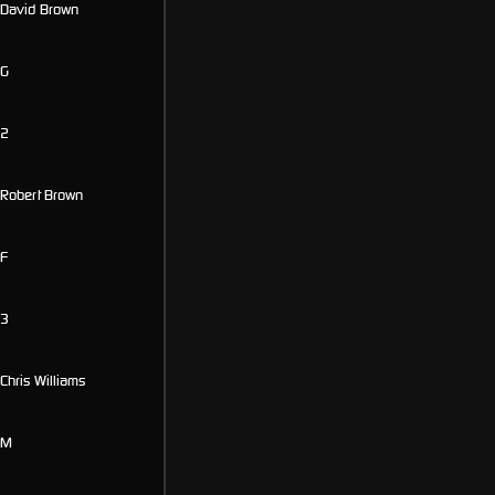
David Brown
G
2
Robert Brown
F
3
Chris Williams
M