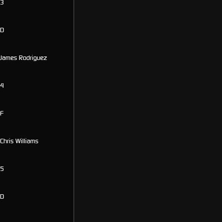
3
D
James Rodriguez
4
F
Chris Williams
5
D