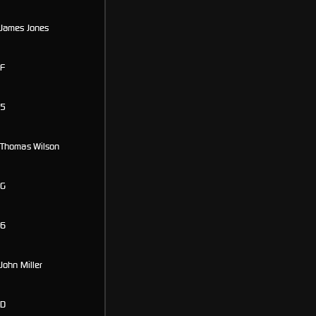
James Jones
F
5
Thomas Wilson
G
6
John Miller
D