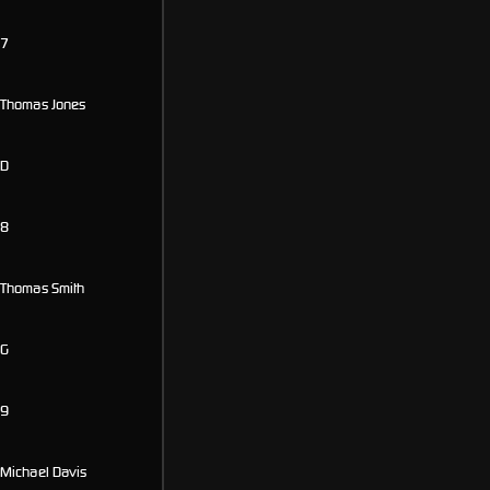
7
Thomas Jones
D
8
Thomas Smith
G
9
Michael Davis