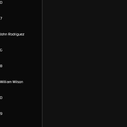
D
7
John Rodriguez
G
8
William Wilson
D
9