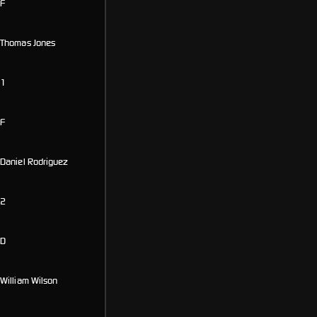
F
Thomas Jones
1
F
Daniel Rodriguez
2
D
William Wilson