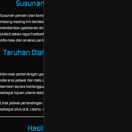
Susunan Pemain & Formasi Tim
Susunan pemain dan formasi yang ditampilkan merupakan lineup awal dari
masing-masing tim berdasarkan data pertandingan. Informasi ini membantu
memberikan gambaran strategi yang digunakan oleh Harbour View dan Racing
United dalam laga Football League. Data lineup disajikan untuk keperluan
informasi dan analisis pertandingan.
Taruhan Olahraga Secara Bertanggung
Jawab
Informasi pertandingan yang ditampilkan di halaman ini bertujuan sebagai
referensi jadwal dan data pertandingan. dewacoin mendorong pengguna untuk
bermain secara bertanggung jawab, memahami risiko, serta menjadikan hiburan
sebagai tujuan utama dalam mengikuti taruhan olahraga.
Lihat jadwal pertandingan lainnya di
Sports Book
atau kunjungi
dewacoin
sebagai situs slot, casino, dan taruhan bola online terpercaya.
Hasil Pertandingan Bola