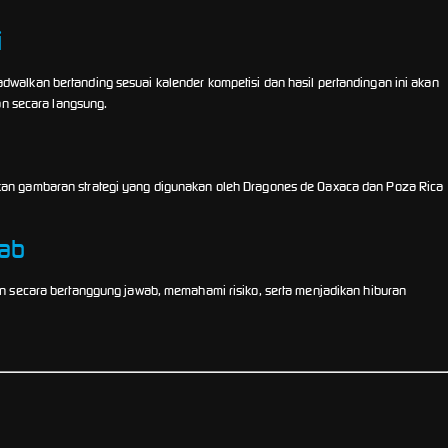
i
walkan bertanding sesuai kalender kompetisi dan hasil pertandingan ini akan
an secara langsung.
ikan gambaran strategi yang digunakan oleh Dragones de Oaxaca dan Poza Rica
wab
in secara bertanggung jawab, memahami risiko, serta menjadikan hiburan