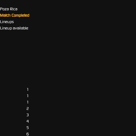
Poza Rica
Match Completed
Lineups
Lineup available
1
1
1
2
3
4
5
6