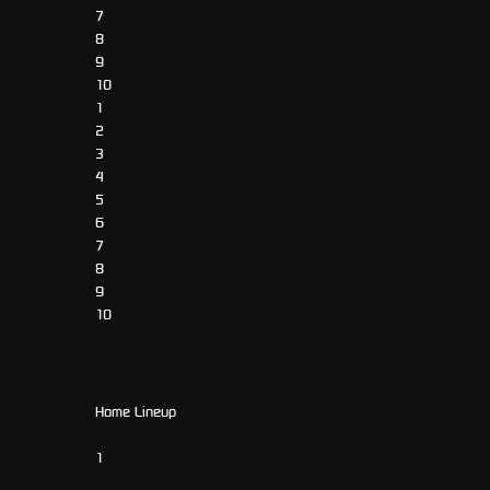
7
8
9
10
1
2
3
4
5
6
7
8
9
10
Home Lineup
1