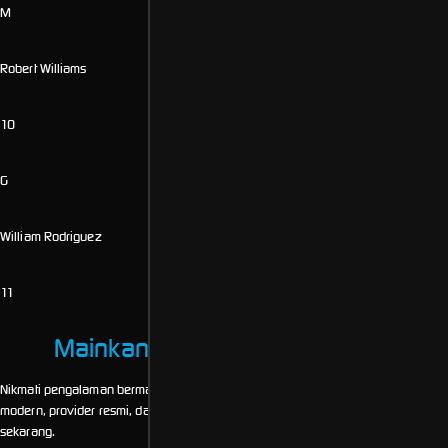
M
Robert Williams
10
G
William Rodriguez
11
Mainkan Slot Online Terpercaya
Nikmati pengalaman bermain slot online terbaik dengan sistem keamanan
modern, provider resmi, dan transaksi cepat. Pilih permainan favorit Anda
sekarang.