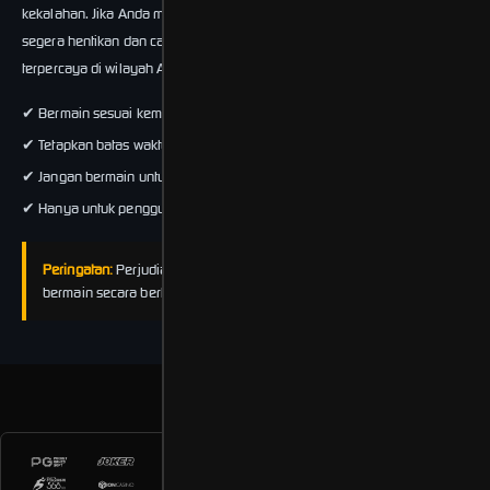
kekalahan. Jika Anda merasa kesulitan mengontrol aktivitas bermain,
segera hentikan dan cari bantuan profesional dari lembaga dukungan
terpercaya di wilayah Anda.
✔ Bermain sesuai kemampuan finansial
✔ Tetapkan batas waktu & batas deposit
✔ Jangan bermain untuk mengejar kerugian
✔ Hanya untuk pengguna berusia 18+ tahun
Peringatan:
Perjudian memiliki risiko kecanduan. Pastikan Anda
bermain secara bertanggung jawab.
Penyedia Games