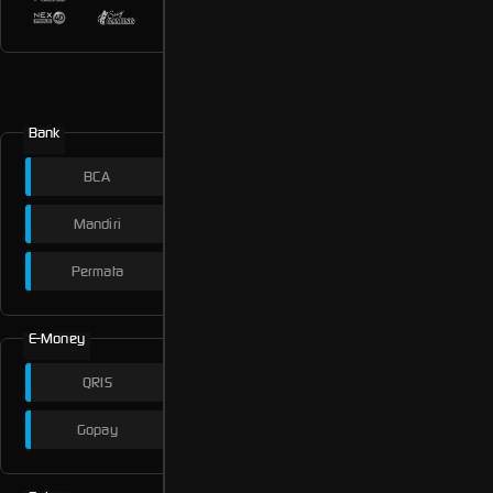
Metode Pembayaran
Bank
BCA
BNI
BRI
Mandiri
Cimb Niaga
Danamon
Permata
Panin
E-Money
QRIS
Dana
OVO
Gopay
LinkAja