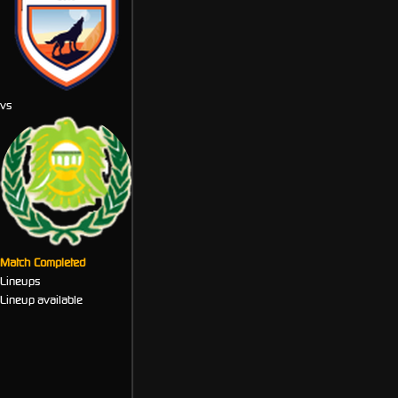
Proxy
vs
Asyut Petrol
Match Completed
Lineups
Lineup available
Home Team
3-4-3
Away Team