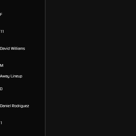
F
11
David Williams
M
Away Lineup
D
Daniel Rodriguez
1