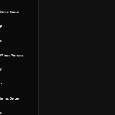
Daniel Brown
F
6
William Williams
F
7
James Garcia
D