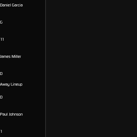
Daniel Garcia
G
11
James Miller
D
Away Lineup
D
Paul Johnson
1