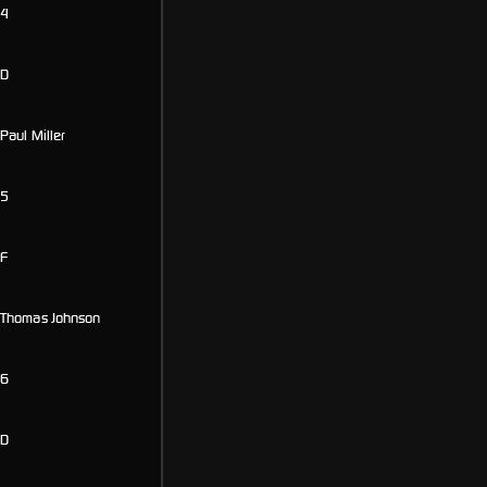
4
D
Paul Miller
5
F
Thomas Johnson
6
D