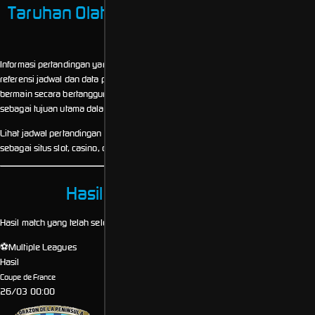
Taruhan Olahraga Secara Bertanggung
Jawab
Informasi pertandingan yang ditampilkan di halaman ini bertujuan sebagai
referensi jadwal dan data pertandingan. dewacoin mendorong pengguna untuk
bermain secara bertanggung jawab, memahami risiko, serta menjadikan hiburan
sebagai tujuan utama dalam mengikuti taruhan olahraga.
Lihat jadwal pertandingan lainnya di
Sports Book
atau kunjungi
dewacoin
sebagai situs slot, casino, dan taruhan bola online terpercaya.
Hasil Pertandingan Bola
Hasil match yang telah selesai.
⚽
Multiple Leagues
Hasil
Coupe de France
26/03 00:00