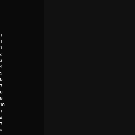
Away Team
4-4-2
1
1
1
2
3
4
5
6
7
8
9
10
1
2
3
4