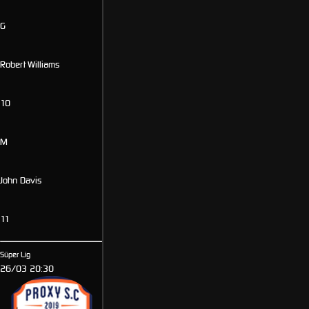
G
Robert Williams
10
M
John Davis
11
Süper Lig
26/03 20:30