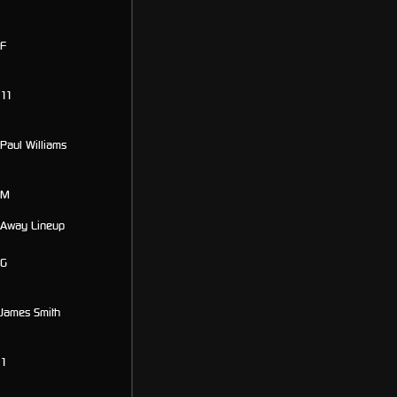
F
11
Paul Williams
M
Away Lineup
G
James Smith
1