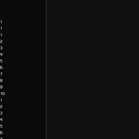
3-4-3
1
1
1
2
3
4
5
6
7
8
9
10
1
2
3
4
5
6