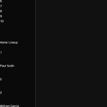
6
7
8
9
10
Starting Lineup
Home Lineup
1
Paul Smith
G
2
William Garcia