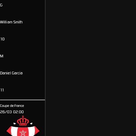
G
William Smith
10
M
Daniel Garcia
11
Coupe de France
26/03 02:00