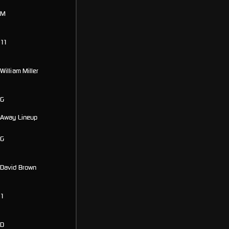
M
11
William Miller
G
Away Lineup
G
David Brown
1
D