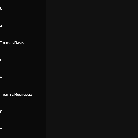
G
3
Thomas Davis
F
4
Thomas Rodriguez
F
5