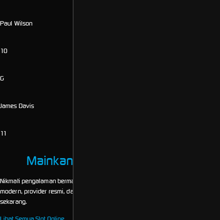
Paul Wilson
10
G
James Davis
11
Mainkan Slot Online Terpercaya
Nikmati pengalaman bermain slot online terbaik dengan sistem keamanan
modern, provider resmi, dan transaksi cepat. Pilih permainan favorit Anda
sekarang.
Lihat Semua Slot Online