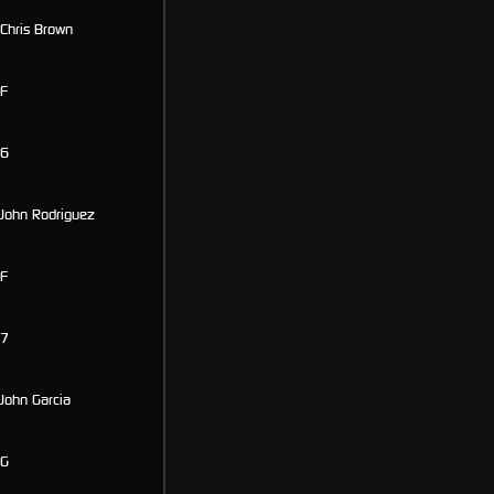
Chris Brown
F
6
John Rodriguez
F
7
John Garcia
G