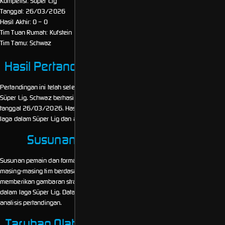
Kompetisi: Süper Lig
Tanggal: 26/03/2026
Hasil Akhir: 0 – 0
Tim Tuan Rumah: Kufstein
Tim Tamu: Schwaz
Hasil Pertandingan & Konteks Kompetisi
Pertandingan ini telah selesai dimainkan sebagai bagian dari jadwal resmi
Süper Lig. Schwaz berhasil mengalahkan Kufstein dengan skor 0-0 pada
tanggal 26/03/2026. Hasil pertandingan ini menjadi bagian dari rangkaian
laga dalam Süper Lig dan akan mempengaruhi posisi klasemen kedua tim.
Susunan Pemain & Formasi Tim
Susunan pemain dan formasi yang ditampilkan merupakan lineup awal dari
masing-masing tim berdasarkan data pertandingan. Informasi ini membantu
memberikan gambaran strategi yang digunakan oleh Kufstein dan Schwaz
dalam laga Süper Lig. Data lineup disajikan untuk keperluan informasi dan
analisis pertandingan.
Taruhan Olahraga Secara Bertanggung