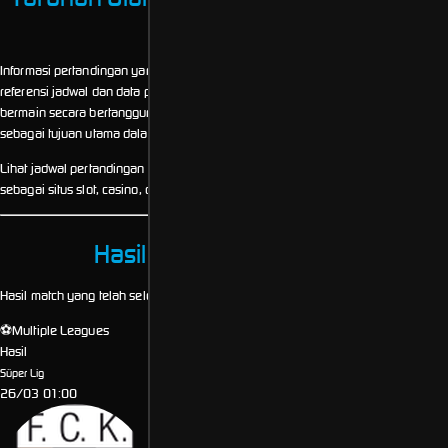
Jawab
Informasi pertandingan yang ditampilkan di halaman ini bertujuan sebagai
referensi jadwal dan data pertandingan. dewacoin mendorong pengguna untuk
bermain secara bertanggung jawab, memahami risiko, serta menjadikan hiburan
sebagai tujuan utama dalam mengikuti taruhan olahraga.
Lihat jadwal pertandingan lainnya di
Sports Book
atau kunjungi
dewacoin
sebagai situs slot, casino, dan taruhan bola online terpercaya.
Hasil Pertandingan Bola
Hasil match yang telah selesai.
⚽
Multiple Leagues
Hasil
Süper Lig
26/03 01:00