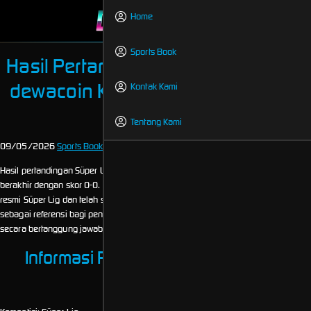
Home
Sports Book
Hasil Pertandingan Liga J2 League
dewacoin Kufstein 0-0 Schwaz 09
Kontak Kami
Mei 2026
Tentang Kami
09/05/2026
Sports Book
Hasil pertandingan Süper Lig tanggal 26/03/2026 antara Kufstein dan Schwaz
berakhir dengan skor 0-0. Pertandingan ini merupakan bagian dari kompetisi
resmi Süper Lig dan telah selesai dimainkan. Informasi pertandingan disajikan
sebagai referensi bagi penggemar sepak bola dan pemain taruhan olahraga
secara bertanggung jawab.
Informasi Pertandingan Kufstein vs
Schwaz