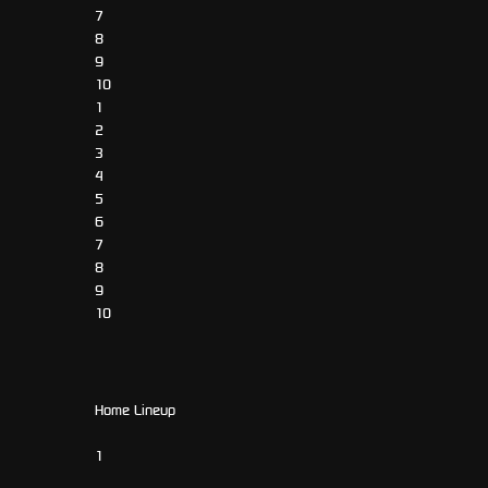
7
8
9
10
1
2
3
4
5
6
7
8
9
10
Home Lineup
1