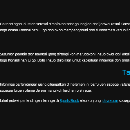
Pertandingan ini telah selesai dimainkan sebagai bagian dari jadwal resmi Kan
laga dalam Kansallinen Liiga dan akan mempengaruhi posisi klasemen kedua ti
Susunan pemain dan formasi yang ditampilkan merupakan lineup awal dari masi
laga Kansallinen Liiga. Data lineup disajikan untuk keperluan informasi dan anal
Ta
Informasi pertandingan yang ditampilkan di halaman ini bertujuan sebagai ref
sebagai tujuan utama dalam mengikuti taruhan olahraga.
Lihat jadwal pertandingan lainnya di
Sports Book
atau kunjungi
dewacoin
sebagai