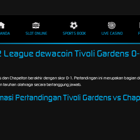
RANDA
SLOT ONLINE
SPORTS BOOK
LIVE CASINO
J2 League dewacoin Tivoli Gardens 0
dan Chapelton berakhir dengan skor 0-1. Pertandingan ini merupakan bagian dari
in taruhan olahraga secara bertanggung jawab.
rmasi Pertandingan Tivoli Gardens vs Chap