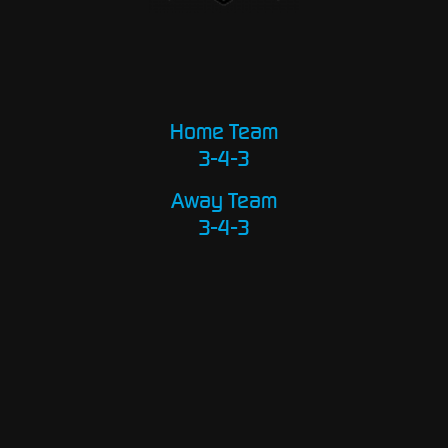
Home Team
3-4-3
Away Team
3-4-3