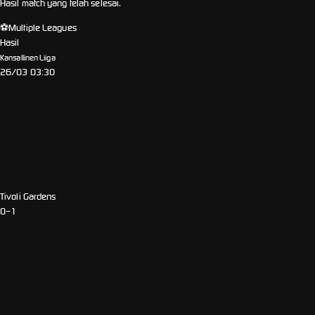
Hasil match yang telah selesai.
⚽
Multiple Leagues
Hasil
Kansallinen Liiga
26/03 03:30
Tivoli Gardens
0
–
1