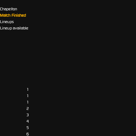
Chapelton
Match Finished
Lineups
Lineup available
1
1
1
2
3
4
5
6