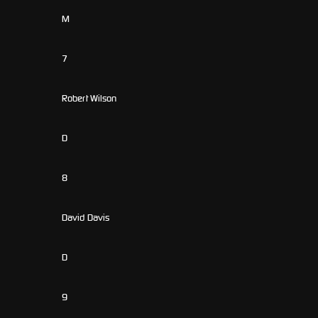
M
7
Robert Wilson
D
8
David Davis
D
9