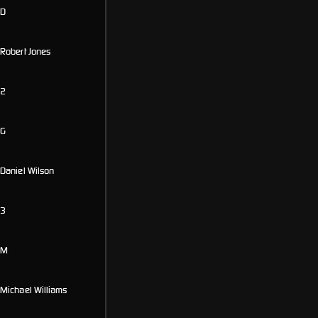
D
Robert Jones
2
G
Daniel Wilson
3
M
Michael Williams