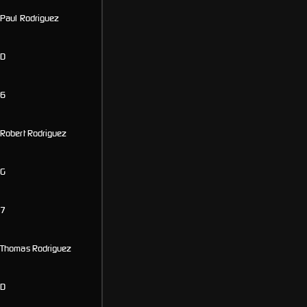
Paul Rodriguez
D
6
Robert Rodriguez
G
7
Thomas Rodriguez
D