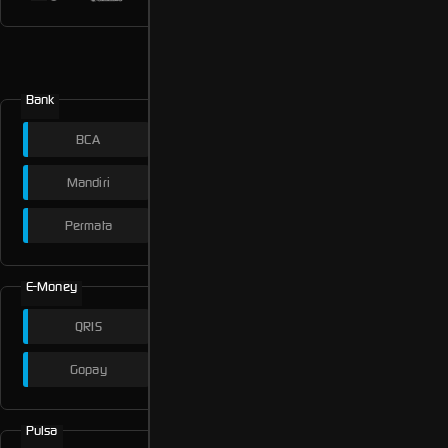
Metode Pembayaran
Bank
BCA
BNI
BRI
Mandiri
Cimb Niaga
Danamon
Permata
Panin
E-Money
QRIS
Dana
OVO
Gopay
LinkAja
Pulsa