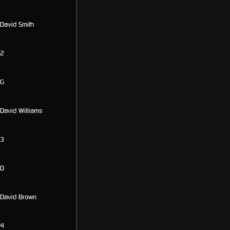
David Smith
2
G
David Williams
3
D
David Brown
4