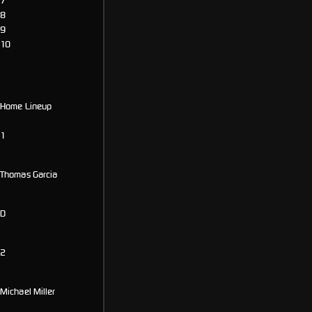
7
8
9
10
Starting Lineup
Home Lineup
1
Thomas Garcia
D
2
Michael Miller