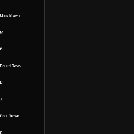
Chris Brown
M
6
Daniel Davis
D
7
Paul Brown
G