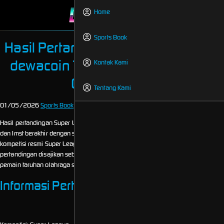
Home
Sports Book
Hasil Pertandingan Liga J2 League
dewacoin TSV St. Johann 2-3 Imst
Kontak Kami
01 Mei 2026
Tentang Kami
01/05/2026
Sports Book
Hasil pertandingan Super League tanggal 26/03/2026 antara TSV St. Johann
dan Imst berakhir dengan skor 2-3. Pertandingan ini merupakan bagian dari
kompetisi resmi Super League dan telah selesai dimainkan. Informasi
pertandingan disajikan sebagai referensi bagi penggemar sepak bola dan
pemain taruhan olahraga secara bertanggung jawab.
Informasi Pertandingan TSV St. Johann vs
Imst