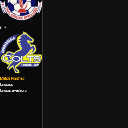
Civil Service Strollers
0
–
5
Cumbernauld Colts
Match Finished
Lineups
Lineup available
Home Team
4-3-3
Away Team