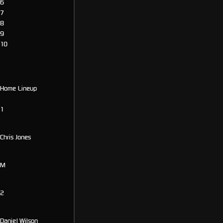
6
7
8
9
10
Starting Lineup
Home Lineup
1
Chris Jones
M
2
Daniel Wilson