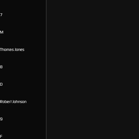
7
M
Thomas Jones
8
D
Robert Johnson
9
F