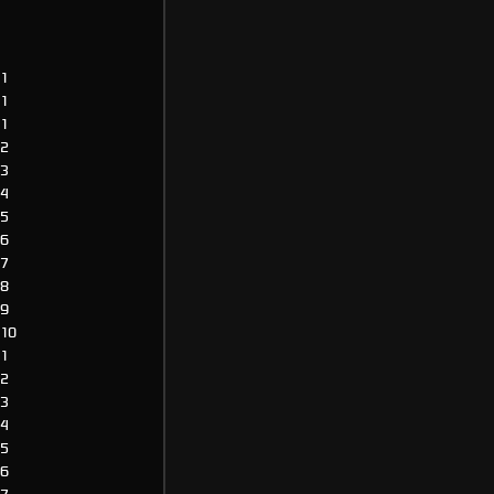
4-3-3
1
1
1
2
3
4
5
6
7
8
9
10
1
2
3
4
5
6