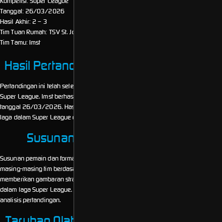
Kompetisi: Super League
Tanggal: 26/03/2026
Hasil Akhir: 2 – 3
Tim Tuan Rumah: TSV St. Johann
Tim Tamu: Imst
Hasil Pertandingan & Konteks Kompetisi
Pertandingan ini telah selesai dimainkan sebagai bagian dari jadwal resmi
Super League. Imst berhasil mengalahkan TSV St. Johann dengan skor 2-3 pada
tanggal 26/03/2026. Hasil pertandingan ini menjadi bagian dari rangkaian
laga dalam Super League dan akan mempengaruhi posisi klasemen kedua tim.
Susunan Pemain & Formasi Tim
Susunan pemain dan formasi yang ditampilkan merupakan lineup awal dari
masing-masing tim berdasarkan data pertandingan. Informasi ini membantu
memberikan gambaran strategi yang digunakan oleh TSV St. Johann dan Imst
dalam laga Super League. Data lineup disajikan untuk keperluan informasi dan
analisis pertandingan.
Taruhan Olahraga Secara Bertanggung