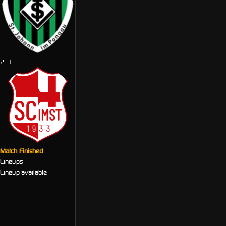
TSV St. Johann
2
–
3
Imst
Match Finished
Lineups
Lineup available
Home Team
3-5-2