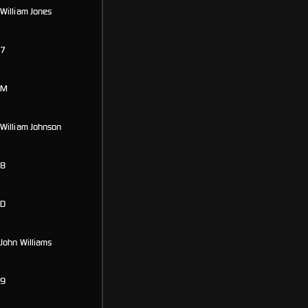
William Jones
7
M
William Johnson
8
D
John Williams
9