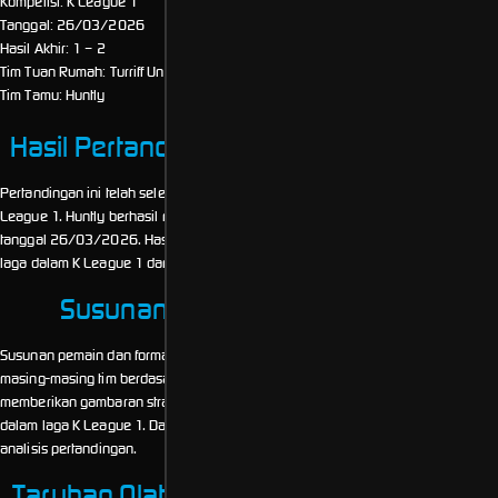
Kompetisi: K League 1
Tanggal: 26/03/2026
Hasil Akhir: 1 – 2
Tim Tuan Rumah: Turriff United
Tim Tamu: Huntly
Hasil Pertandingan & Konteks Kompetisi
Pertandingan ini telah selesai dimainkan sebagai bagian dari jadwal resmi K
League 1. Huntly berhasil mengalahkan Turriff United dengan skor 1-2 pada
tanggal 26/03/2026. Hasil pertandingan ini menjadi bagian dari rangkaian
laga dalam K League 1 dan akan mempengaruhi posisi klasemen kedua tim.
Susunan Pemain & Formasi Tim
Susunan pemain dan formasi yang ditampilkan merupakan lineup awal dari
masing-masing tim berdasarkan data pertandingan. Informasi ini membantu
memberikan gambaran strategi yang digunakan oleh Turriff United dan Huntly
dalam laga K League 1. Data lineup disajikan untuk keperluan informasi dan
analisis pertandingan.
Taruhan Olahraga Secara Bertanggung