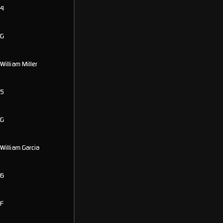
4
G
William Miller
5
G
William Garcia
6
F