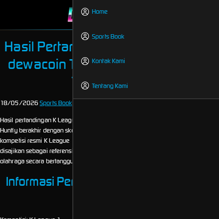
Home
Sports Book
Hasil Pertandingan Liga J2 League
dewacoin Turriff United 1-2 Huntly
Kontak Kami
18 Mei 2026
Tentang Kami
18/05/2026
Sports Book
Hasil pertandingan K League 1 tanggal 26/03/2026 antara Turriff United dan
Huntly berakhir dengan skor 1-2. Pertandingan ini merupakan bagian dari
kompetisi resmi K League 1 dan telah selesai dimainkan. Informasi pertandingan
disajikan sebagai referensi bagi penggemar sepak bola dan pemain taruhan
olahraga secara bertanggung jawab.
Informasi Pertandingan Turriff United vs
Huntly