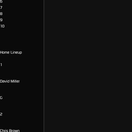
6
7
8
9
10
Starting Lineup
Home Lineup
1
David Miller
G
2
Chris Brown