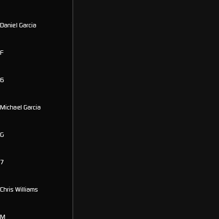
Daniel Garcia
F
6
Michael Garcia
G
7
Chris Williams
M