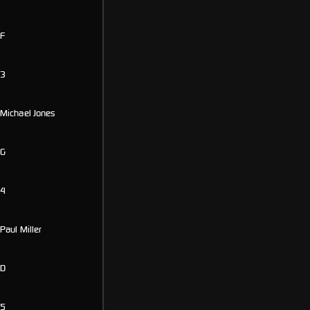
F
3
Michael Jones
G
4
Paul Miller
D
5