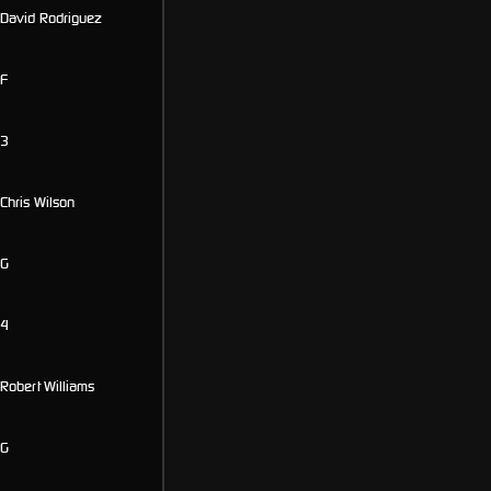
David Rodriguez
F
3
Chris Wilson
G
4
Robert Williams
G