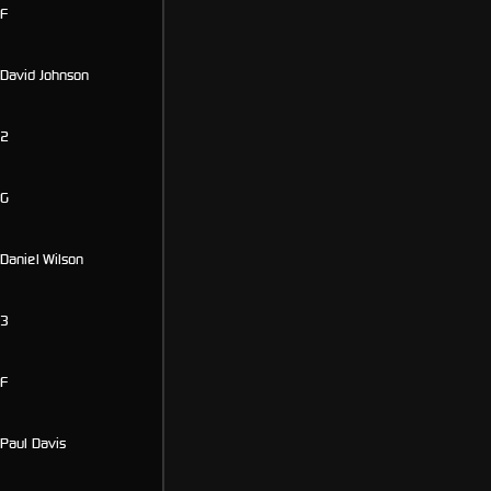
F
David Johnson
2
G
Daniel Wilson
3
F
Paul Davis