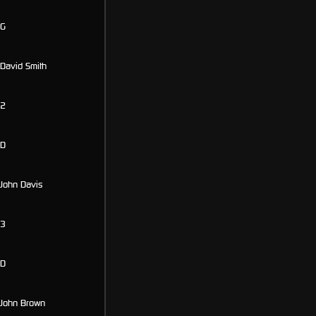
G
David Smith
2
D
John Davis
3
D
John Brown