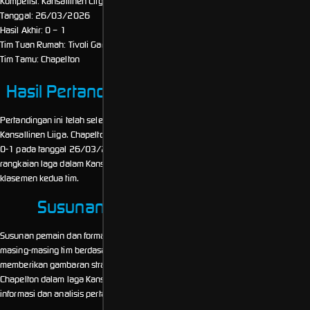
Kompetisi: Kansallinen Liiga
Tanggal: 26/03/2026
Hasil Akhir: 0 – 1
Tim Tuan Rumah: Tivoli Gardens
Tim Tamu: Chapelton
Hasil Pertandingan & Konteks Kompetisi
Pertandingan ini telah selesai dimainkan sebagai bagian dari jadwal resmi
Kansallinen Liiga. Chapelton berhasil mengalahkan Tivoli Gardens dengan skor
0-1 pada tanggal 26/03/2026. Hasil pertandingan ini menjadi bagian dari
rangkaian laga dalam Kansallinen Liiga dan akan mempengaruhi posisi
klasemen kedua tim.
Susunan Pemain & Formasi Tim
Susunan pemain dan formasi yang ditampilkan merupakan lineup awal dari
masing-masing tim berdasarkan data pertandingan. Informasi ini membantu
memberikan gambaran strategi yang digunakan oleh Tivoli Gardens dan
Chapelton dalam laga Kansallinen Liiga. Data lineup disajikan untuk keperluan
informasi dan analisis pertandingan.