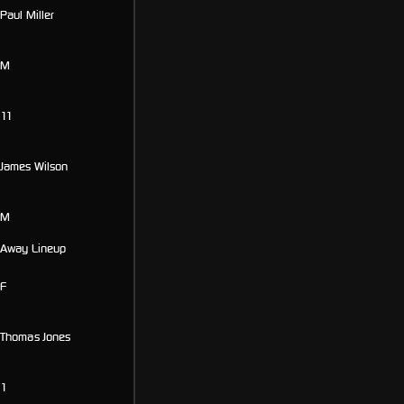
Paul Miller
M
11
James Wilson
M
Away Lineup
F
Thomas Jones
1