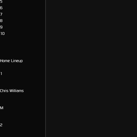
5
6
7
8
9
10
Starting Lineup
Home Lineup
1
Chris Williams
M
2