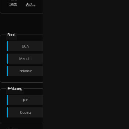
Metode Pembayaran
Bank
BCA
BNI
BRI
Mandiri
Cimb Niaga
Danamon
Permata
Panin
E-Money
QRIS
Dana
OVO
Gopay
LinkAja