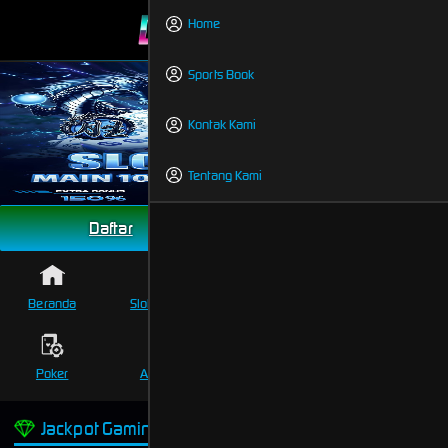
Home
Sports Book
Kontak Kami
Tentang Kami
Daftar
Login
Beranda
Slot Online
Sports Book
Live Casino
Poker
Arcade
Lottery
Promotion
Jackpot Gaming