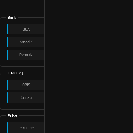
Metode Pembayaran
Bank
BCA
BNI
BRI
Mandiri
Cimb Niaga
Danamon
Permata
Panin
E-Money
QRIS
Dana
OVO
Gopay
LinkAja
Pulsa
Telkomsel
XL Axiata
Axis