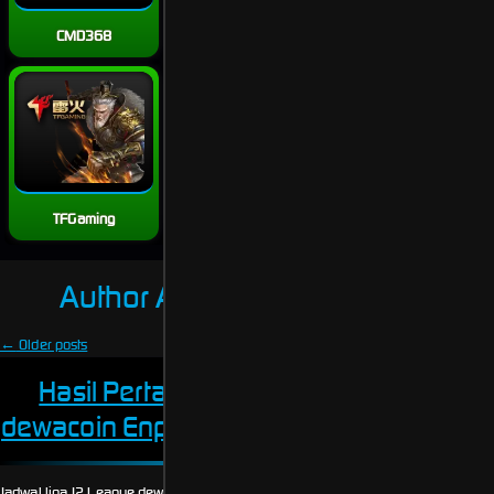
CMD368
SBOBET
WBET
TFGaming
SabaEsports
Ultraplay
Author Archives:
DEWACOIN
Posts
←
Older posts
navigation
Hasil Pertandingan Liga J2 League
dewacoin Enppi 0-1 Petrojet 01 Juli 2026
Jadwal liga J2 League dewacoin tanggal 01 Juli 2026: Enppi vs Petrojet, Zakho