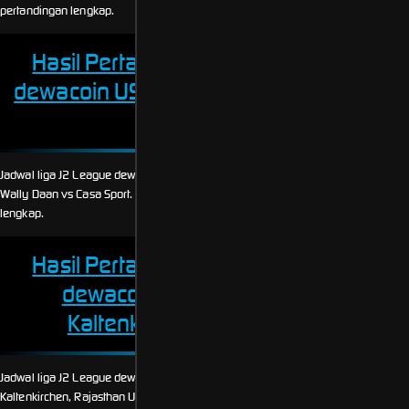
pertandingan lengkap.
Hasil Pertandingan Liga J2 League
dewacoin USM Alger 0-1 JS Kabylie 26
Juni 2026
Jadwal liga J2 League dewacoin tanggal 26 Juni 2026: USM Alger vs JS Kabylie,
Wally Daan vs Casa Sport. Dapatkan informasi lineup, dan analisis pertandingan
lengkap.
Hasil Pertandingan Liga J2 League
dewacoin Hohenwestedt 2-0
Kaltenkirchen 25 Juni 2026
Jadwal liga J2 League dewacoin tanggal 25 Juni 2026: Hohenwestedt vs
Kaltenkirchen, Rajasthan United vs Diamond Harbour. Dapatkan informasi lineup,